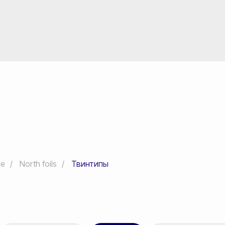
ие
/
North foils
/
Твинтипы