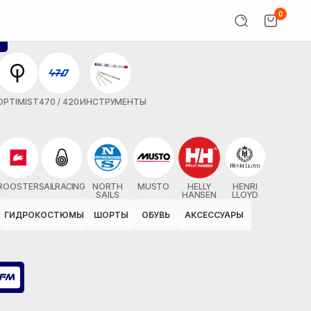
0
OPTIMIST
470 / 420
ИНСТРУМЕНТЫ
ROOSTER
SAILRACING
NORTH
MUSTO
HELLY
HENRI
SAILS
HANSEN
LLOYD
ГИДРОКОСТЮМЫ
ШОРТЫ
ОБУВЬ
АКСЕССУАРЫ