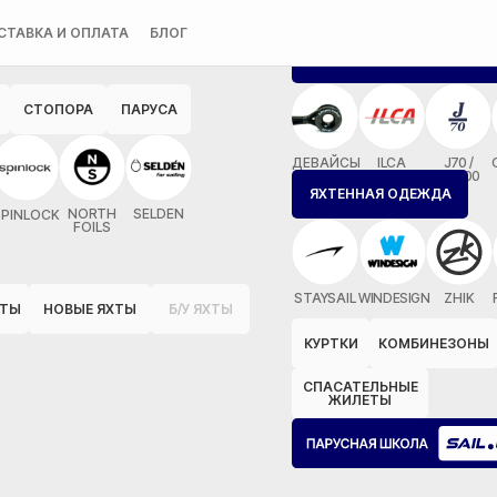
СТАВКА И ОПЛАТА
БЛОГ
ТАКЕЛАЖ РУЧНОЙ РАБОТЫ
СТОПОРА
ПАРУСА
ДЕВАЙСЫ
ILCA
J70 /
MX700
ЯХТЕННАЯ ОДЕЖДА
NORTH
SELDEN
SPINLOCK
FOILS
STAYSAIL
WINDESIGN
ZHIK
ОТЫ
НОВЫЕ ЯХТЫ
Б/У ЯХТЫ
КУРТКИ
КОМБИНЕЗОНЫ
СПАСАТЕЛЬНЫЕ
ЖИЛЕТЫ