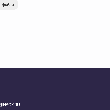
я фойла
V@INBOX.RU