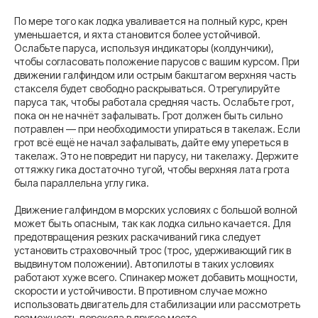
По мере того как лодка уваливается на полный курс, крен
уменьшается, и яхта становится более устойчивой.
Ослабьте паруса, используя индикаторы (колдунчики),
чтобы согласовать положение парусов с вашим курсом. При
движении галфиндом или острым бакштагом верхняя часть
стакселя будет свободно раскрываться. Отрегулируйте
паруса так, чтобы работала средняя часть. Ослабьте грот,
пока он не начнёт зафалывать. Грот должен быть сильно
потравлен — при необходимости упираться в такелаж. Если
грот всё ещё не начал зафалывать, дайте ему упереться в
такелаж. Это не повредит ни парусу, ни такелажу. Держите
оттяжку гика достаточно тугой, чтобы верхняя лата грота
была параллельна углу гика.
Движение галфиндом в морских условиях с большой волной
может быть опасным, так как лодка сильно качается. Для
предотвращения резких раскачиваний гика следует
установить страховочный трос (трос, удерживающий гик в
выдвинутом положении). Автопилоты в таких условиях
работают хуже всего. Спинакер может добавить мощности,
скорости и устойчивости. В противном случае можно
использовать двигатель для стабилизации или рассмотреть
возможность перехода в другое место.