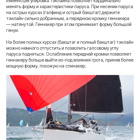
Именно регулировка тэклайна позволяет кардинально
менять форму и характеристики паруса. При несении паруса
на острых курсах (галфинд и острый бакштаг) держите
тэклайн сильно добранным, а переднюю кромку геннакера
— натянутой. Геннакер при этом принимает форму большой
генуи.
На более полных курсах (бакштаг и полный бакштаг) тэклайн
можно немного отпустить и позволить галсовому углу
паруса подняться. Ослабление передней кромки позволяет
геннакеру больше выйти из-под влияния грота, приняв более
мощную форму, похожую на спинакер.