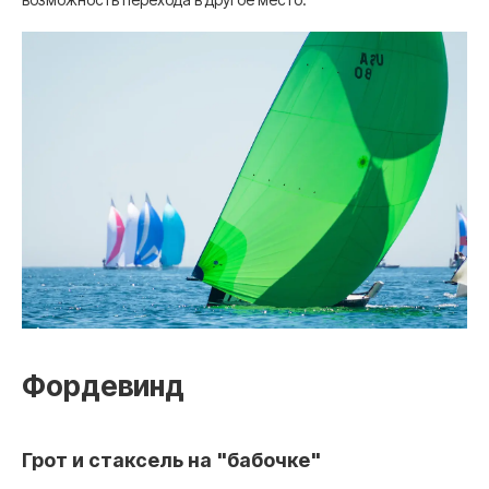
Фордевинд
Грот и стаксель на "бабочке"