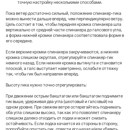
точную настройку несколькими способами.
Пока ветер достаточно сильный, положение спинакер-гика
можно вынести дальше вперёд, чем перпендикулярно ветру.
Цель состоит в том, чтобы передняя кромка спинакера шла
вертикально от средней части спинакера до галсового угла,
а форма нижней кромки спинакера соответствовала форме в
его середине.
Если верхние кромки спинакера закручиваются, а нижняя
кромка слишком округлая, отрегулируйте спинакер-гик
немного назад. Если нижняя кромка вытянута и становится
плоской, а галс выступает наветренно, ослабьте оттяжку
так, чтобы гик был направлен вперёд.
Высоту гика нужно точно отрегулировать:
При движении острым бакштагом или бакштагом поднимите
гик выше, удерживая два угла (шкотовый и галсовый) на
одном уровне. При свежем ветре остерегайтесь поднимать
оба угла слишком высоко, так как это позволяет спинакеру
слишком далеко отходить от лодки и может снизить
остойчивость. Если лодка качается из стороны в сторону,
попробуйте опустить гик, отвести его назад и/или убавить