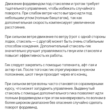
Движение фордевиндом под стакселем и гротом требует
тщательного управления, чтобы избежать случайного
поворота. При слабом ветре часто выгодно идти под
небольшим углом (полным бакштагом), так как
дополнительная скорость компенсирует увеличенное
расстояние.
При сильном ветре движение по ветру (грот с одной стороны
лодки, стаксель — с другой) может быть очень стабильным
способом хождения. Дополнительный стаксель-гик
значительно улучшит управляемость генуи или стакселя и
повысит эффективность их работы.
Гик следует закрепить с помощью топенанта, афт-гая и
ахтер-гая. После того как гик отрегулирован в нужном
положении, шкот генуи проходит через его конец.
При сильном ветре волны часто становятся соразмерными
курсу, что может затруднить управление. Выдвинутый
стаксель с помощью дополнительного гика позволяет идти
полным фордевиндом и при этом маневрировать по волнам в
более широком диапазоне без опасения случайно сделать
поворот фордевинд.