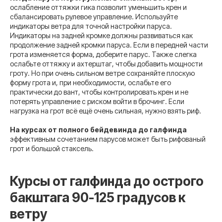
ослабление оттяжки гика позволит уменьшить крен и
сбалансировать рулевое управление. Используйте
индикаторы ветра для точной настройки паруса.
Индикаторы на задней кромке должны развиваться как
продолжение задней кромки паруса. Если в передней части
грота изменяется форма, доберите парус. Также слегка
ослабьте оттяжку и ахтерштаг, чтобы добавить мощности
гроту. Но при очень сильном ветре сохраняйте плоскую
форму грота и, при необходимости, ослабьте его
практически до вант, чтобы контролировать крен и не
потерять управление с риском войти в брочинг. Если
нагрузка на грот всё ещё очень сильная, нужно взять риф.
На курсах от полного бейдевинда до галфинда
эффективным сочетанием парусов может быть рифованый
грот и большой стаксель.
Курсы от галфинда до острого
бакштага 90-125 градусов к
ветру