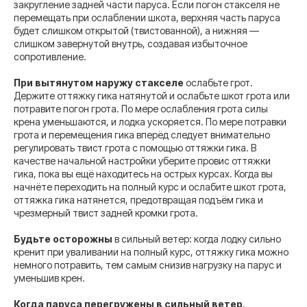
закругление задней части паруса. Если погон стакселя не
перемещать при ослаблении шкота, верхняя часть паруса
будет слишком открытой (твистованной), а нижняя —
слишком завернутой внутрь, создавая избыточное
сопротивление.
При вытянутом наружу стакселе
ослабьте грот.
Держите оттяжку гика натянутой и ослабьте шкот грота или
потравите погон грота. По мере ослабления грота силы
крена уменьшаются, и лодка ускоряется. По мере потравки
грота и перемещения гика вперёд следует внимательно
регулировать твист грота с помощью оттяжки гика. В
качестве начальной настройки уберите провис оттяжки
гика, пока вы ещё находитесь на острых курсах. Когда вы
начнёте переходить на полный курс и ослабите шкот грота,
оттяжка гика натянется, предотвращая подъём гика и
чрезмерный твист задней кромки грота.
Будьте осторожны
в сильный ветер: когда лодку сильно
кренит при уваливании на полный курс, оттяжку гика можно
немного потравить, тем самым снизив нагрузку на парус и
уменьшив крен.
Когда паруса перегружены в сильный ветер
,