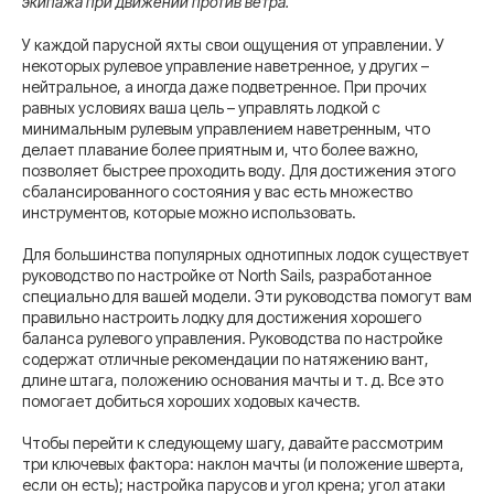
экипажа при движении против ветра.
У каждой парусной яхты свои ощущения от управлении. У
некоторых рулевое управление наветренное, у других –
нейтральное, а иногда даже подветренное. При прочих
равных условиях ваша цель – управлять лодкой с
минимальным рулевым управлением наветренным, что
делает плавание более приятным и, что более важно,
позволяет быстрее проходить воду. Для достижения этого
сбалансированного состояния у вас есть множество
инструментов, которые можно использовать.
Для большинства популярных однотипных лодок существует
руководство по настройке от North Sails, разработанное
специально для вашей модели. Эти руководства помогут вам
правильно настроить лодку для достижения хорошего
баланса рулевого управления. Руководства по настройке
содержат отличные рекомендации по натяжению вант,
длине штага, положению основания мачты и т. д. Все это
помогает добиться хороших ходовых качеств.
Чтобы перейти к следующему шагу, давайте рассмотрим
три ключевых фактора: наклон мачты (и положение шверта,
если он есть); настройка парусов и угол крена; угол атаки