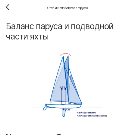
Статьи North Sails все о парусах
Баланс паруса и подводной
части яхты