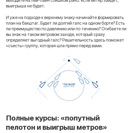
выходите на лей-лайн слишком рано: если ветер зайдёт,
выигрыша не будет.
И уже на подходе к верхнему знаку начинайте формировать
план на бакштаг. Будет ли долгий галс на одном борте? Есть
ли преимущество по давлению или по течению? Огибаете ли
вы знак на таком ветровом заходе, который сразу
определяет выгодный галс? Решительность здесь поможет
«съесть» группу, которая шла прямо перед вами.
Полные курсы: «попутный
пелотон и выигрыш метров»