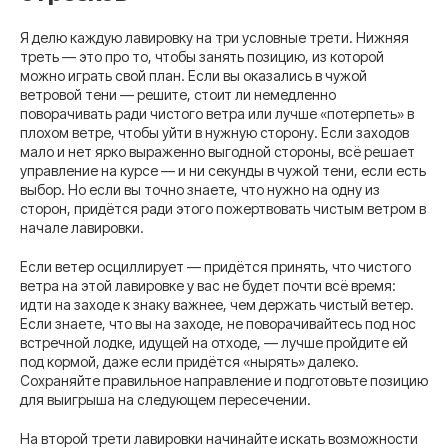
Я делю каждую лавировку на три условные трети. Нижняя
треть — это про то, чтобы занять позицию, из которой
можно играть свой план. Если вы оказались в чужой
ветровой тени — решите, стоит ли немедленно
поворачивать ради чистого ветра или лучше «потерпеть» в
плохом ветре, чтобы уйти в нужную сторону. Если заходов
мало и нет ярко выраженно выгодной стороны, всё решает
управление на курсе — и ни секунды в чужой тени, если есть
выбор. Но если вы точно знаете, что нужно на одну из
сторон, придётся ради этого пожертвовать чистым ветром в
начале лавировки.
Если ветер осциллирует — придётся принять, что чистого
ветра на этой лавировке у вас не будет почти всё время:
идти на заходе к знаку важнее, чем держать чистый ветер.
Если знаете, что вы на заходе, не поворачивайтесь под нос
встречной лодке, идущей на отходе, — лучше пройдите ей
под кормой, даже если придётся «нырять» далеко.
Сохраняйте правильное направление и подготовьте позицию
для выигрыша на следующем пересечении.
На второй трети лавировки начинайте искать возможности