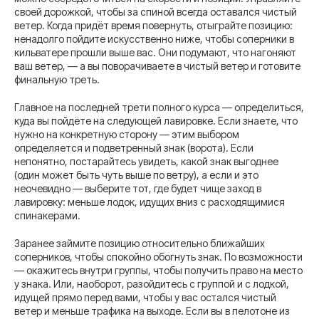
своей дорожкой, чтобы за спиной всегда оставался чистый
ветер. Когда придёт время повернуть, отыграйте позицию:
ненадолго пойдите искусственно ниже, чтобы соперники в
кильватере прошли выше вас. Они подумают, что нагоняют
ваш ветер, — а вы поворачиваете в чистый ветер и готовите
финальную треть.
Главное на последней трети полного курса — определиться,
куда вы пойдёте на следующей лавировке. Если знаете, что
нужно на конкретную сторону — этим выбором
определяется и подветренный знак (ворота). Если
непонятно, постарайтесь увидеть, какой знак выгоднее
(один может быть чуть выше по ветру), а если и это
неочевидно — выберите тот, где будет чище заход в
лавировку: меньше лодок, идущих вниз с расходящимися
спинакерами.
Заранее займите позицию относительно ближайших
соперников, чтобы спокойно обогнуть знак. По возможности
— окажитесь внутри группы, чтобы получить право на место
у знака. Или, наоборот, разойдитесь с группой и с лодкой,
идущей прямо перед вами, чтобы у вас остался чистый
ветер и меньше трафика на выходе. Если вы в пелотоне из