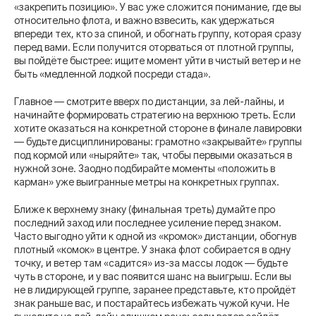
«закрепить позицию». У вас уже сложится понимание, где вы
относительно флота, и важно взвесить, как удержаться
впереди тех, кто за спиной, и обогнать группу, которая сразу
перед вами. Если получится оторваться от плотной группы,
вы пойдёте быстрее: ищите момент уйти в чистый ветер и не
быть «медленной лодкой посреди стада».
Главное — смотрите вверх по дистанции, за лей-лайны, и
начинайте формировать стратегию на верхнюю треть. Если
хотите оказаться на конкретной стороне в финале лавировки
— будьте дисциплинированы: грамотно «закрывайте» группы
под кормой или «ныряйте» так, чтобы первыми оказаться в
нужной зоне. Заодно подбирайте моменты «положить в
карман» уже выигранные метры на конкретных группах.
Ближе к верхнему знаку (финальная треть) думайте про
последний заход или последнее усиление перед знаком.
Часто выгодно уйти к одной из «кромок» дистанции, обогнув
плотный «комок» в центре. У знака флот собирается в одну
точку, и ветер там «садится» из-за массы лодок — будьте
чуть в стороне, и у вас появится шанс на выигрыш. Если вы
не в лидирующей группе, заранее представьте, кто пройдёт
знак раньше вас, и постарайтесь избежать чужой кучи. Не