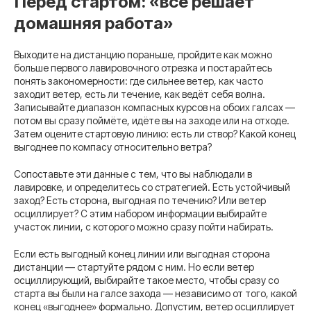
Перед стартом: «всё решает
домашняя работа»
Выходите на дистанцию пораньше, пройдите как можно
больше первого лавировочного отрезка и постарайтесь
понять закономерности: где сильнее ветер, как часто
заходит ветер, есть ли течение, как ведёт себя волна.
Записывайте диапазон компасных курсов на обоих галсах —
потом вы сразу поймёте, идёте вы на заходе или на отходе.
Затем оцените стартовую линию: есть ли створ? Какой конец
выгоднее по компасу относительно ветра?
Сопоставьте эти данные с тем, что вы наблюдали в
лавировке, и определитесь со стратегией. Есть устойчивый
заход? Есть сторона, выгодная по течению? Или ветер
осциллирует? С этим набором информации выбирайте
участок линии, с которого можно сразу пойти набирать.
Если есть выгодный конец линии или выгодная сторона
дистанции — стартуйте рядом с ним. Но если ветер
осциллирующий, выбирайте такое место, чтобы сразу со
старта вы были на галсе захода — независимо от того, какой
конец «выгоднее» формально. Допустим, ветер осциллирует