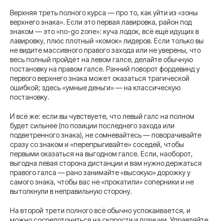
Верхняя треть полного курса — про то, как уйти из «зоны
верхнего знака». Если это первая лавировка, район под
знаком — это «no-go zone»: куча лодок, всё ещё идущих в
лавировку, плюс плотный «комок» лидеров. Если только вы
не видите массивного правого захода или не уверены, что
весь полный пройдёт на левом галсе, делайте обычную
постановку на правом галсе. Ранний поворот фордевинд у
первого верхнего знака может оказаться трагической
ошибкой; здесь «умные деньги» — на классическую
постановку.
И всё же: если вы чувствуете, что левый галс на полном
будет сильнее (по позиции последнего захода или
подветренного знака), не сомневайтесь — поворачивайте
сразу со знаком и «перепрыгивайте» соседей, чтобы
первыми оказаться на выгодном галсе. Если, наоборот,
выгодна левая сторона дистанции и вам нужно держаться
правого галса — рано занимайте «высокую» дорожку у
самого знака, чтобы вас не «прокатили» соперники и не
вытолкнули в неправильную сторону.
На второй трети полного всё обычно успокаивается, и
можно сосредоточиться на скорости и позиции. Управляйте