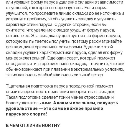
или ухудшит форму паруса удаление складки в зависимости
от условий, в которых вы соревнуетесь. Если форма
улучшится, то проследите линию складки до ее источника и
устраните проблему, чтобы удалить складку и улучшить
характеристики паруса. С другой стороны, если вы
считаете, что удаление складки ухудшит форму паруса,
оставьте ее. Эта складка существует из-за формы паруса,
которую вы пытаетесь получить, поэтому рассматривайте
ее как индикатор правильности формы. Удаление этой
складки ухудшит характеристики паруса, сделав его форму
менее желательной. Еще один совет, который поможет
определить эти «хорошие» виды складок, – помните, что они
обычно возникают при плавании в экстремальных условиях,
таких как очень слабый или очень сильный ветер.
Тщательная подготовка паруса перед гонкой поможет
снизить вероятность появления «неприятных» складок.
Такая подготовка сделает гонки менее стрессовыми и
более увлекательными.
А как мы все знаем, получать
удовольствие — это самое важное правило
парусного спорта!
В ЧЕМ ОТЛИЧИЕ NORTH?