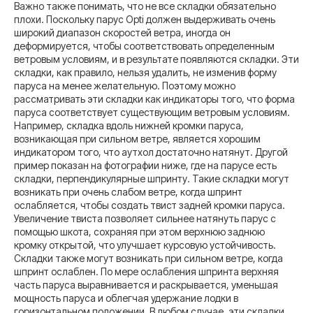
Важно также понимать, что не все складки обязательно
плохи. Поскольку парус Opti должен выдерживать очень
широкий диапазон скоростей ветра, иногда он
деформируется, чтобы соответствовать определенным
ветровым условиям, и в результате появляются складки. Эти
складки, как правило, нельзя удалить, не изменив форму
паруса на менее желательную. Поэтому можно
рассматривать эти складки как индикаторы того, что форма
паруса соответствует существующим ветровым условиям.
Например, складка вдоль нижней кромки паруса,
возникающая при сильном ветре, является хорошим
индикатором того, что аутхол достаточно натянут. Другой
пример показан на фотографии ниже, где на парусе есть
складки, перпендикулярные шпринту. Такие складки могут
возникать при очень слабом ветре, когда шпринт
ослабляется, чтобы создать твист задней кромки паруса.
Увеличение твиста позволяет сильнее натянуть парус с
помощью шкота, сохраняя при этом верхнюю заднюю
кромку открытой, что улучшает курсовую устойчивость.
Складки также могут возникать при сильном ветре, когда
шпринт ослаблен. По мере ослабления шпринта верхняя
часть паруса выравнивается и раскрывается, уменьшая
мощность паруса и облегчая удержание лодки в
горизонтальном положении. В любом случае, эти складки