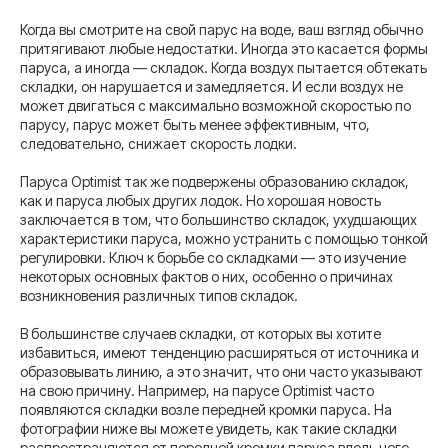
Когда вы смотрите на свой парус на воде, ваш взгляд обычно
притягивают любые недостатки. Иногда это касается формы
паруса, а иногда — складок. Когда воздух пытается обтекать
складки, он нарушается и замедляется. И если воздух не
может двигаться с максимально возможной скоростью по
парусу, парус может быть менее эффективным, что,
следовательно, снижает скорость лодки.
Паруса Optimist так же подвержены образованию складок,
как и паруса любых других лодок. Но хорошая новость
заключается в том, что большинство складок, ухудшающих
характеристики паруса, можно устранить с помощью тонкой
регулировки. Ключ к борьбе со складками — это изучение
некоторых основных фактов о них, особенно о причинах
возникновения различных типов складок.
В большинстве случаев складки, от которых вы хотите
избавиться, имеют тенденцию расширяться от источника и
образовывать линию, а это значит, что они часто указывают
на свою причину. Например, на парусе Optimist часто
появляются складки возле передней кромки паруса. На
фотографии ниже вы можете увидеть, как такие складки
распространяются от передней кромки паруса вдоль него.