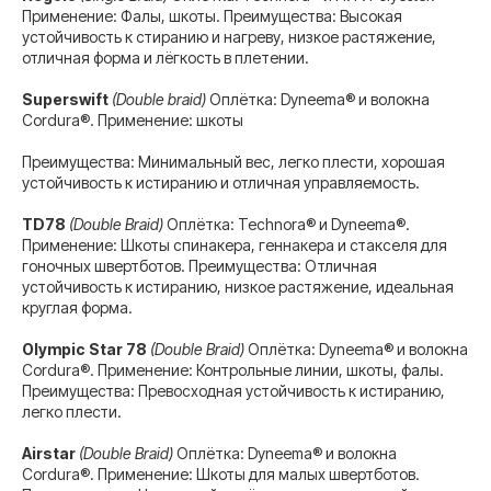
Применение: Фалы, шкоты. Преимущества: Высокая
устойчивость к стиранию и нагреву, низкое растяжение,
отличная форма и лёгкость в плетении.
Superswift
(Double braid)
Оплётка: Dyneema® и волокна
Cordura®. Применение: шкоты
Преимущества: Минимальный вес, легко плести, хорошая
устойчивость к истиранию и отличная управляемость.
TD78
(Double Braid)
Оплётка: Technora® и Dyneema®.
Применение: Шкоты спинакера, геннакера и стакселя для
гоночных швертботов. Преимущества: Отличная
устойчивость к истиранию, низкое растяжение, идеальная
круглая форма.
Olympic Star 78
(Double Braid)
Оплётка: Dyneema® и волокна
Cordura®. Применение: Контрольные линии, шкоты, фалы.
Преимущества: Превосходная устойчивость к истиранию,
легко плести.
Airstar
(Double Braid)
Оплётка: Dyneema® и волокна
Cordura®. Применение: Шкоты для малых швертботов.