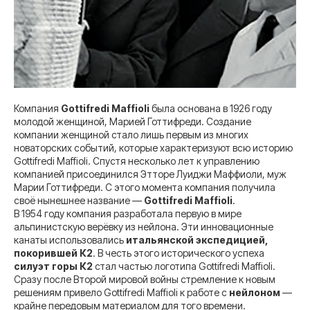
Компания
Gottifredi Maffioli
была основана в 1926 году
молодой женщиной, Марией Готтифреди. Создание
компании женщиной стало лишь первым из многих
новаторских событий, которые характеризуют всю историю
Gottifredi Maffioli. Спустя несколько лет к управлению
компанией присоединился Этторе Луиджи Маффиоли, муж
Марии Готтифреди. С этого момента компания получила
своё нынешнее название —
Gottifredi Maffioli
.
В 1954 году компания разработала первую в мире
альпинистскую верёвку из нейлона. Эти инновационные
канаты использовались
итальянской экспедицией,
покорившей К2
. В честь этого исторического успеха
силуэт горы К2
стал частью логотипа Gottifredi Maffioli.
Сразу после Второй мировой войны стремление к новым
решениям привело Gottifredi Maffioli к работе с
нейлоном
—
крайне передовым материалом для того времени.