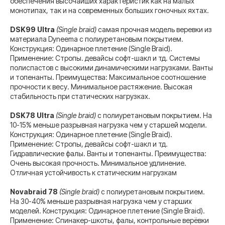
обеспечения высочайших характеристик как на малых
монотипах, так и на современных больших гоночных яхтах.
DSK99 Ultra
(Single braid)
самая прочная модель веревки из
материала Dyneema с полиуретановым покрытием.
Конструкция: Одинарное плетение (Single Braid).
Применение: Стропы. девайсы софт-шакл и тд. Системы
полиспастов с высокими динамическими нагрузками. Ванты
и топенанты. Преимущества: Максимальное соотношение
прочности к весу. Минимальное растяжение. Высокая
стабильность при статических нагрузках.
DSK78 Ultra
(Single braid)
с полиуретановым покрытием. На
10-15% меньше разрывная нагрузка чем у старшей модели.
Конструкция: Одинарное плетение (Single Braid).
Применение: Стропы, девайсы софт-шакл и тд.
Гидравлические фалы. Ванты и топенанты. Преимущества:
Очень высокая прочность. Минимальное удлинение.
Отличная устойчивость к статическим нагрузкам
Novabraid 78
(Single braid)
с полиуретановым покрытием.
На 30-40% меньше разрывная нагрузка чем у старших
моделей. Конструкция: Одинарное плетение (Single Braid).
Применение: Спинакер-шкоты, фалы, контрольные верёвки