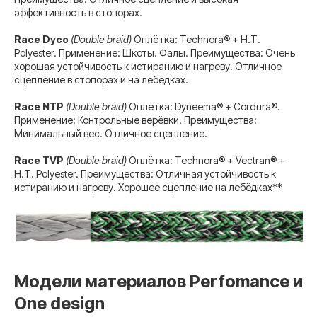
эффективность в стопорах.
Race Dyco
(Double braid)
Оплётка: Technora® + H.T.
Polyester. Применение: Шкоты. Фалы. Преимущества: Очень
хорошая устойчивость к истиранию и нагреву. Отличное
сцепление в стопорах и на лебёдках.
Race NTP
(Double braid)
Оплётка: Dyneema® + Cordura®.
Применение: Контрольные верёвки. Преимущества:
Минимальный вес. Отличное сцепление.
Race TVP
(Double braid)
Оплётка: Technora® + Vectran® +
H.T. Polyester. Преимущества: Отличная устойчивость к
истиранию и нагреву. Хорошее сцепление на лебёдках**
Модели материалов Perfomance и
One design