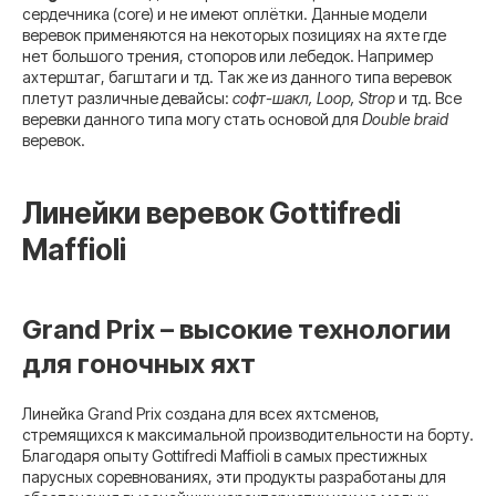
сердечника (core) и не имеют оплётки. Данные модели
веревок применяются на некоторых позициях на яхте где
нет большого трения, стопоров или лебедок. Например
ахтерштаг, багштаги и тд. Так же из данного типа веревок
плетут различные девайсы:
софт-шакл, Loop, Strop
и тд. Все
веревки данного типа могу стать основой для
Double braid
веревок.
Линейки веревок Gottifredi
Maffioli
Grand Prix – высокие технологии
для гоночных яхт
Линейка Grand Prix создана для всех яхтсменов,
стремящихся к максимальной производительности на борту.
Благодаря опыту Gottifredi Maffioli в самых престижных
парусных соревнованиях, эти продукты разработаны для