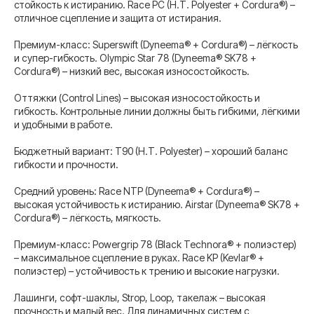
стойкость к истиранию. Race PC (H.T. Polyester + Cordura®) –
отличное сцепление и защита от истирания.
Премиум-класс: Superswift (Dyneema® + Cordura®) – лёгкость
и супер-гибкость. Olympic Star 78 (Dyneema® SK78 +
Cordura®) – низкий вес, высокая износостойкость.
Оттяжки (Control Lines) – высокая износостойкость и
гибкость. Контрольные линии должны быть гибкими, лёгкими
и удобными в работе.
Бюджетный вариант: T90 (H.T. Polyester) – хороший баланс
гибкости и прочности.
Средний уровень: Race NTP (Dyneema® + Cordura®) –
высокая устойчивость к истиранию. Airstar (Dyneema® SK78 +
Cordura®) – лёгкость, мягкость.
Премиум-класс: Powergrip 78 (Black Technora® + полиэстер)
– максимальное сцепление в руках. Race KP (Kevlar® +
полиэстер) – устойчивость к трению и высокие нагрузки.
Лашинги, софт-шаклы, Strop, Loop, такелаж – высокая
прочность и малый вес. Для динамичных систем с