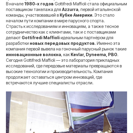
В начале
1980-х годов
Gottifredi Maffioli стала официальным
поставщиком такелажа для
Azzurra
, первой итальянской
команды, участвовавшей в
Кубке Америки
. Это стало
началом пути компании в мире парусного спорта.
Страсть к исследованиям и инновациям, а также тесное
сотрудничество как с клиентами, так и с поставщиками
делают
Gottifredi Maffioli
идеальным партнёром для
разработки
новых передовых продуктов
. Именно эта
компания первой вывела на гоночный парусный рынок такие
инновационные волокна
, как
Kevlar, Dyneema, PBO
.
Сегодня Gottifredi Maffioli — это лаборатория прикладных
исследований, где передовые материалы превращаются в
высокие технологии и производительность. Компания
продолжает оставаться центром инноваций, где
встречаются лучшие специалисты отрасли.