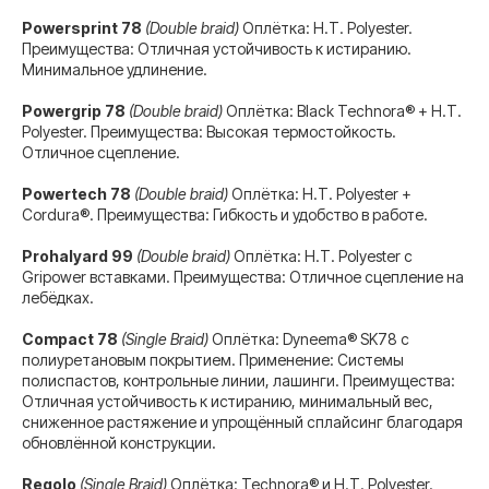
Powersprint 78
(Double braid)
Оплётка: H.T. Polyester.
Преимущества: Отличная устойчивость к истиранию.
Минимальное удлинение.
Powergrip 78
(Double braid)
Оплётка: Black Technora® + H.T.
Polyester. Преимущества: Высокая термостойкость.
Отличное сцепление.
Powertech 78
(Double braid)
Оплётка: H.T. Polyester +
Cordura®. Преимущества: Гибкость и удобство в работе.
Prohalyard 99
(Double braid)
Оплётка: H.T. Polyester с
Gripower вставками. Преимущества: Отличное сцепление на
лебёдках.
Compact 78
(Single Braid)
Оплётка: Dyneema® SK78 с
полиуретановым покрытием. Применение: Системы
полиспастов, контрольные линии, лашинги. Преимущества:
Отличная устойчивость к истиранию, минимальный вес,
сниженное растяжение и упрощённый сплайсинг благодаря
обновлённой конструкции.
Regolo
(Single Braid)
Оплётка: Technora® и H.T. Polyester.