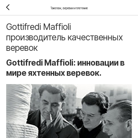
Такелаж, веревки и плетение
Gottifredi Maffioli
производитель качественных
веревок
Gottifredi Maffioli: инновации в
мире яхтенных веревок.