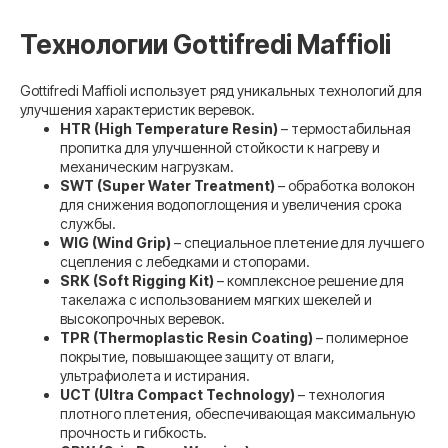
Технологии Gottifredi Maffioli
Gottifredi Maffioli использует ряд уникальных технологий для
улучшения характеристик веревок.
HTR (High Temperature Resin)
– термостабильная
пропитка для улучшенной стойкости к нагреву и
механическим нагрузкам.
SWT (Super Water Treatment)
– обработка волокон
для снижения водопоглощения и увеличения срока
службы.
WIG (Wind Grip)
– специальное плетение для лучшего
сцепления с лебедками и стопорами.
SRK (Soft Rigging Kit)
– комплексное решение для
такелажа с использованием мягких шекелей и
высокопрочных веревок.
TPR (Thermoplastic Resin Coating)
– полимерное
покрытие, повышающее защиту от влаги,
ультрафиолета и истирания.
UCT (Ultra Compact Technology)
– технология
плотного плетения, обеспечивающая максимальную
прочность и гибкость.