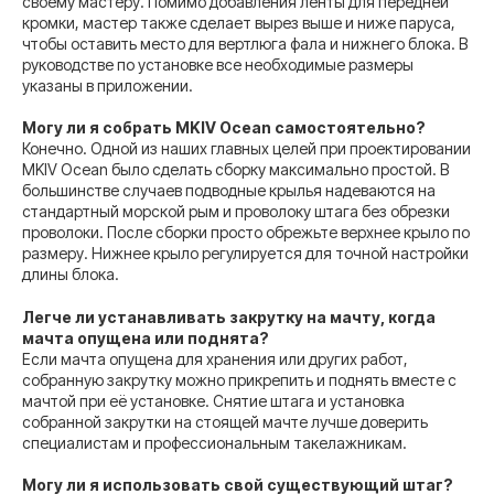
своему мастеру. Помимо добавления ленты для передней
кромки, мастер также сделает вырез выше и ниже паруса,
чтобы оставить место для вертлюга фала и нижнего блока. В
руководстве по установке все необходимые размеры
указаны в приложении.
Могу ли я собрать MKIV Ocean самостоятельно?
Конечно. Одной из наших главных целей при проектировании
MKIV Ocean было сделать сборку максимально простой. В
большинстве случаев подводные крылья надеваются на
стандартный морской рым и проволоку штага без обрезки
проволоки. После сборки просто обрежьте верхнее крыло по
размеру. Нижнее крыло регулируется для точной настройки
длины блока.
Легче ли устанавливать закрутку на мачту, когда
мачта опущена или поднята?
Если мачта опущена для хранения или других работ,
собранную закрутку можно прикрепить и поднять вместе с
мачтой при её установке. Снятие штага и установка
собранной закрутки на стоящей мачте лучше доверить
специалистам и профессиональным такелажникам.
Могу ли я использовать свой существующий штаг?