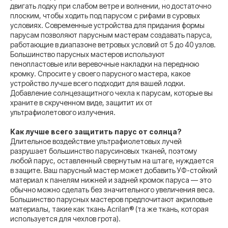
двигать лодку при слабом ветре и волнении, но достаточно
плоским, чтобы ходить под парусом с рифами в суровых
условиях. Современные устройства для придания формы
парусам позволяют парусным мастерам создавать паруса,
работающие в диапазоне ветровых условий от 5 до 40 узлов.
Большинство парусных мастеров используют
пенопластовые или веревочные накладки на переднюю
кромку. Спросите у своего парусного мастера, какое
устройство лучше всего подходит для вашей лодки.
Добавление солнцезащитного чехла к парусам, которые вы
храните в скрученном виде, защитит их от
ультрафиолетового излучения.
Как лучше всего защитить парус от солнца?
Длительное воздействие ультрафиолетовых лучей
разрушает большинство парусиновых тканей, поэтому
любой парус, оставленный свернутым на штаге, нуждается
в защите. Ваш парусный мастер может добавить УФ-стойкий
материал к панелям нижней и задней кромок паруса — это
обычно можно сделать без значительного увеличения веса.
Большинство парусных мастеров предпочитают акриловые
материалы, такие как ткань Acrilan® (та же ткань, которая
используется для чехлов грота).