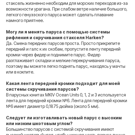
стаксель жизненно необходим для морских переходов из-за
возможности урагана. При слабом ветре наличие большого,
легкого генуэзского паруса может сделать плавание
намного приятнее.
Могу ли я менять паруса с помощью системы
рифления и скручивания стакселя Harken?
Да. Смена передних парусов проста. Просто прикрепите
передний и галс к их скобам, пропустите ленту передней
кромки через фидер и поднимите парус. Фидер
разглаживает складки и мелкие перекручивания паруса,
поэтому вы можете легко поднять парус, находясь у мачты
или в кокпите.
Какая лента передней кромки подходит для моей
системы скручивания парусов?
В парусных юнитах MKIV Ocean Units 0, 1, 2 и 3 используется
лента для передней кромки №6. Лента для передней кромки
№6 имеет диаметр 0,1875 дюйма (около 5 мм).
Следует ли изготавливать новый парус с высоким
или низким шкотовым углом?
Большинство парусов с системой скручивания имеют
высокий шкотовый угол, чтобы нижняя часть паруса лучше