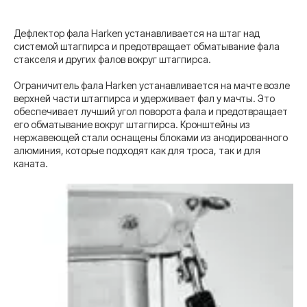
Дефлектор фала Harken устанавливается на штаг над
системой штагпирса и предотвращает обматывание фала
стакселя и других фалов вокруг штагпирса.
Ограничитель фала Harken устанавливается на мачте возле
верхней части штагпирса и удерживает фал у мачты. Это
обеспечивает лучший угол поворота фала и предотвращает
его обматывание вокруг штагпирса. Кронштейны из
нержавеющей стали оснащены блоками из анодированного
алюминия, которые подходят как для троса, так и для
каната.