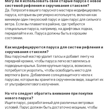
Могу ли я использовать свои старые паруса с новой
системой рифления и скручивания стакселя?
Да. Попросите вашего парусного мастера модифицировать
паруса, которые вы регулярно используете, включая как
минимум один генуэзский парус и один парус для сильного
ветра. Если вы плаваете в районе, где требуются
специальные паруса, например, на дрифтовых лодках,
переделайте и их. Паруса должны быть в хорошем
состоянии.
Как модифицируются паруса для систем рифления и
скручивания стакселя?
Ваш парусный мастер удалит галсы и добавит ленту на
передней кромке, чтобы паруса легко вставлялись в
подводные крылья. Более крупные паруса, возможно,
потребуется укоротить, чтобы освободить место для
вертлюга фала. Добавление солнцезащитного чехла к
парусам, которые вы храните в скрученном виде, защитит их
от ультрафиолетового излучения.
На что следует обратить внимание при покупке
нового паруса?
Ищите парус, разработанный для различных ветровых
условий. Парус должен быть достаточно мощным, чтобы