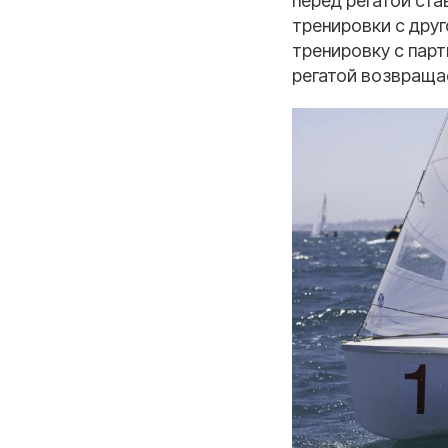
перед регатой ста
тренировки с друг
тренировку с парт
регатой возвращае