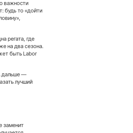
 о важности
т: будь то «дойти
ловину»,
на регата, где
же на два сезона.
жет быть Labor
А дальше —
казать лучший
не заменит
олучается.