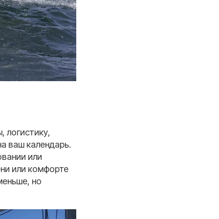
, логистику,
а ваш календарь.
овании или
ени или комфорте
меньше, но