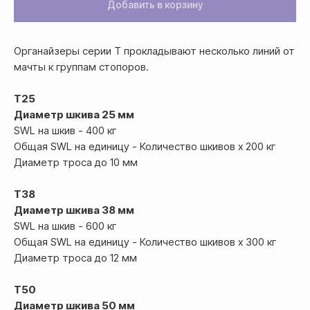
Добавить в корзину
Органайзеры серии T прокладывают несколько линий от
мачты к группам стопоров.
T25
Диаметр шкива 25 мм
SWL на шкив - 400 кг
Общая SWL на единицу - Количество шкивов x 200 кг
Оплата
Диаметр троса до 10 мм
Оформление и отправка заказа
T38
осуществляется
Диаметр шкива 38 мм
после полной предоплаты
SWL на шкив - 600 кг
Общая SWL на единицу - Количество шкивов x 300 кг
Банковской картой системы,
Диаметр троса до 12 мм
либо другим безналичным
переводом
T50
Диаметр шкива 50 мм