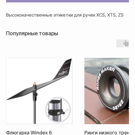
Банковской картой системы,
Высококачественные этикетки для ручек XCS, XTS, ZS
либо другим безналичным
переводом
Популярные товары
Доставка
Доставка товара осуществляется
почтовым сервисом СДЭК:
По России — 300₽,
Флюгарка Windex 6
Ринги низкого трения
срок доставки 2-3 дня