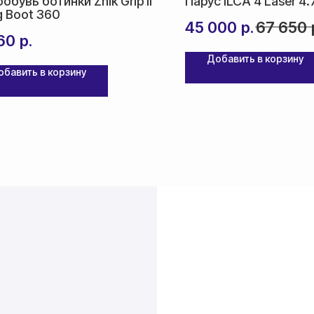
обувь ботинки Zhik Grip II
Парус ILCA 4 Laser 4.
g Boot 360
45 000
р.
67 650
60
р.
Добавить в корзину
обавить в корзину