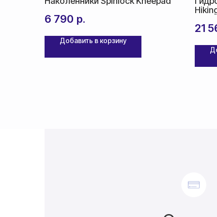
Наколенники Spinlock Kneepad
Гидро
Hikin
6 790
р.
21 5
Добавить в корзину
Д