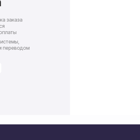
а
ка заказа
Доставк
ся
почт
оплаты
П
системы,
ср
м переводом
сро