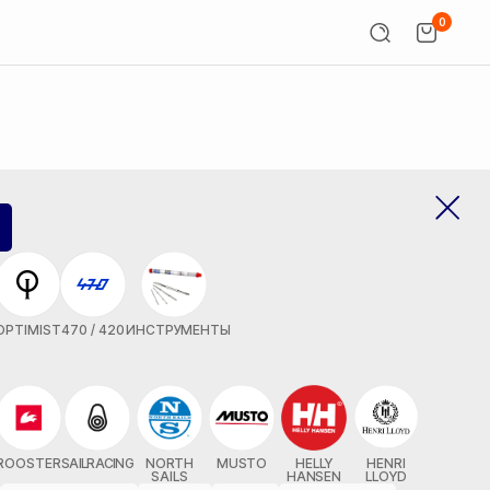
0
OPTIMIST
470 / 420
ИНСТРУМЕНТЫ
ROOSTER
SAILRACING
NORTH
MUSTO
HELLY
HENRI
SAILS
HANSEN
LLOYD