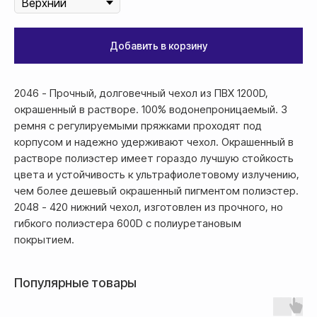
Добавить в корзину
Оплата
2046 - Прочный, долговечный чехол из ПВХ 1200D,
Оформление и отправка заказа
окрашенный в растворе. 100% водонепроницаемый. 3
осуществляется
ремня с регулируемыми пряжками проходят под
после полной предоплаты
корпусом и надежно удерживают чехол. Окрашенный в
растворе полиэстер имеет гораздо лучшую стойкость
цвета и устойчивость к ультрафиолетовому излучению,
Банковской картой системы,
либо другим безналичным
чем более дешевый окрашенный пигментом полиэстер.
переводом
2048 - 420 нижний чехол, изготовлен ​​из прочного, но
гибкого полиэстера 600D с полиуретановым
покрытием.
Популярные товары