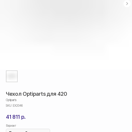
Чехол Optiparts для 420
Optiparts
SKU:
EX2046
41 811
р.
Вариант