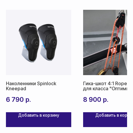
Доставка
Доставка товара осуществляется
почтовым сервисом СДЭК:
По России — 300₽,
срок доставки 2-3 дня
По СНГ — 1000₽,
срок доставки от 5 дней
Наколенники Spinlock
Гика-шкот 4:1 Ropes 
Kneepad
для класса "Оптимис
6 790
р.
8 900
р.
Добавить в корзину
Добавить в корзи