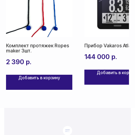
Доставка товара осуществляется
почтовым сервисом СДЭК:
По России — 300₽,
срок доставки 2-3 дня
По СНГ — 1000₽,
Комплект протяжек Ropes
Прибор Vakaros Atlas
maker 3шт.
срок доставки от 5 дней
144 000
р.
2 390
р.
Добавить в корзи
Добавить в корзину