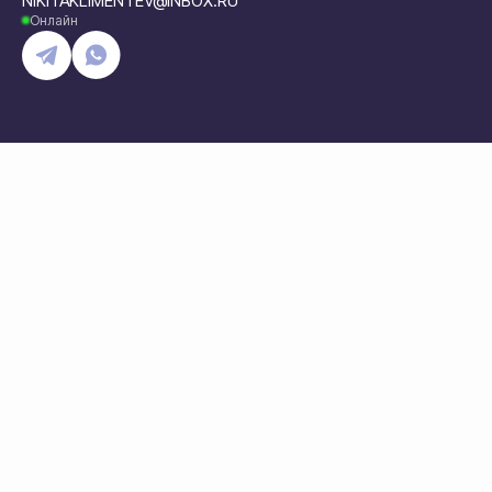
NIKITAKLIMENTEV@INBOX.RU
Онлайн