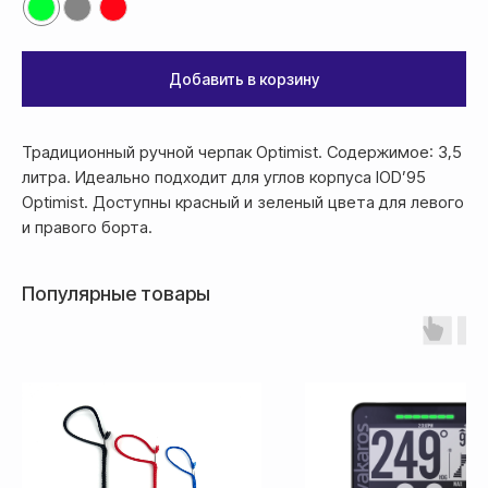
Оплата
Оформление и отправка заказа
Добавить в корзину
осуществляется
после полной предоплаты
Традиционный ручной черпак Optimist. Содержимое: 3,5
Банковской картой системы,
литра. Идеально подходит для углов корпуса IOD’95
либо другим безналичным
Optimist. Доступны красный и зеленый цвета для левого
переводом
и правого борта.
Популярные товары
Доставка