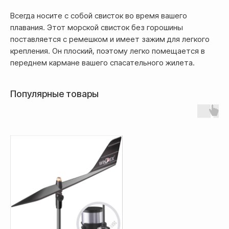
осуществляется
Всегда носите с собой свисток во время вашего
после полной предоплаты
плавания. Этот морской свисток без горошины
поставляется с ремешком и имеет зажим для легкого
Банковской картой системы,
крепления. Он плоский, поэтому легко помещается в
либо другим безналичным
переднем кармане вашего спасательного жилета.
переводом
Популярные товары
Доставка
Доставка товара осуществляется
почтовым сервисом СДЭК: