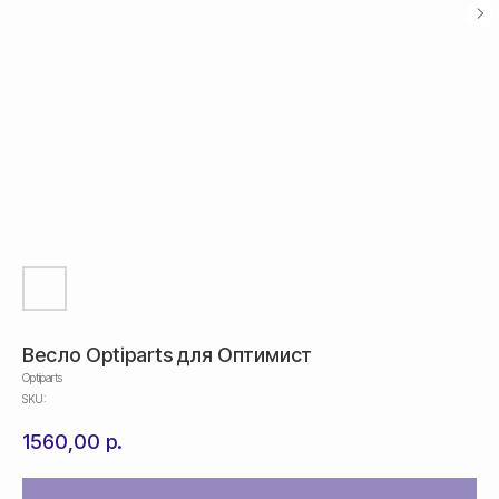
Весло Optiparts для Оптимист
Optiparts
SKU:
1560,00
р.
Оплата
Оформление и отправка заказа