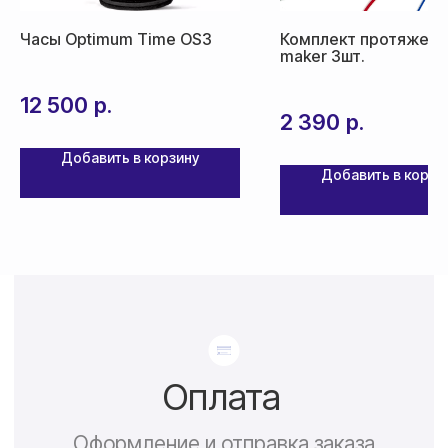
По России — 300₽,
Часы Optimum Time OS3
Комплект протяжек 
срок доставки 2-3 дня
maker 3шт.
По СНГ — 1000₽,
12 500
р.
срок доставки от 5 дней
2 390
р.
Добавить в корзину
Добавить в корзи