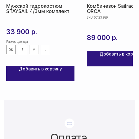
Доставка товара осуществляется
Мужской гидрокостюм
Комбинезон Sailracin
почтовым сервисом СДЭК:
STAYSAIL 4/3мм комплект
ORCA
SKU:
50123_999
По России — 300₽,
срок доставки 2-3 дня
33 900
р.
89 000
р.
По СНГ — 1000₽,
Размер одежды
срок доставки от 5 дней
XS
S
M
L
Добавить в корзи
Добавить в корзину