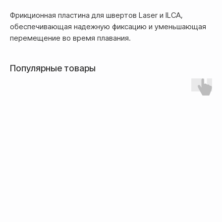
Фрикционная пластина для швертов Laser и ILCA,
Оформление и отправка заказа
осуществляется
обеспечивающая надежную фиксацию и уменьшающая
после полной предоплаты
перемещение во время плавания.
Банковской картой системы,
Популярные товары
либо другим безналичным
переводом
Доставка