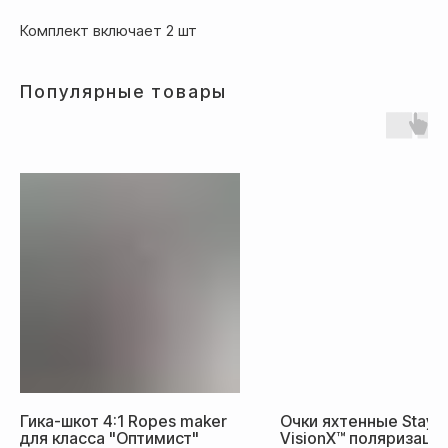
после полной предоплаты
Комплект включает 2 шт
Банковской картой системы,
Популярные товары
либо другим безналичным
переводом
Доставка
Доставка товара осуществляется
Гика-шкот 4:1 Ropes maker
Очки яхтенные Staysa
почтовым сервисом СДЭК:
для класса "Оптимист"
VisionX™ поляризаци