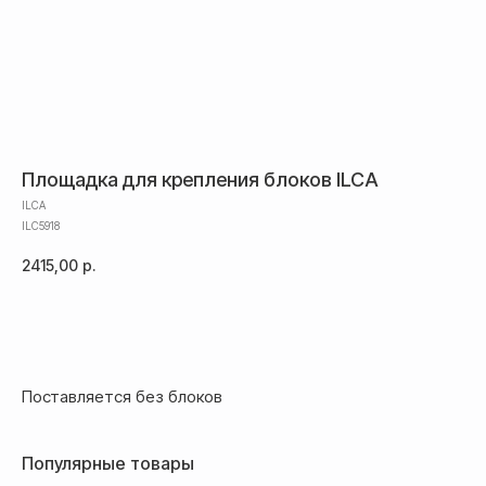
после полной предоплаты
Банковской картой системы,
либо другим безналичным
переводом
Площадка для крепления блоков ILCA
ILCA
ILC5918
2415,00
р.
Добавить в корзину
Доставка
Поставляется без блоков
Доставка товара осуществляется
почтовым сервисом СДЭК:
Популярные товары