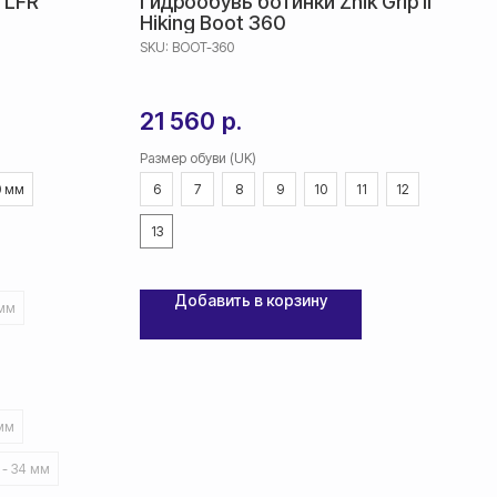
 LFR
Гидрообувь ботинки Zhik Grip II
Hiking Boot 360
SKU:
BOOT-360
21 560
р.
Размер обуви (UK)
0 мм
6
7
8
9
10
11
12
13
Добавить в корзину
 мм
 мм
 - 34 мм