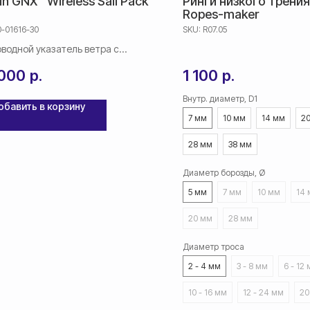
n GNX™ Wireless Sail Pack
Ринги низкого трения
Ropes-maker
0-01616-30
SKU:
R07.05
водной указатель ветра с
ронным дисплеем и датчиками
 000
р.
1 100
р.
Внутр. диаметр, D1
обавить в корзину
7 мм
10 мм
14 мм
2
28 мм
38 мм
Диаметр борозды, Ø
5 мм
7 мм
10 мм
14
20 мм
28 мм
Диаметр троса
2 - 4 мм
3 - 8 мм
6 - 12
10 - 16 мм
12 - 24 мм
20