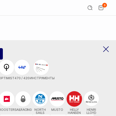
0
OPTIMIST
470 / 420
ИНСТРУМЕНТЫ
ROOSTER
SAILRACING
NORTH
MUSTO
HELLY
HENRI
SAILS
HANSEN
LLOYD