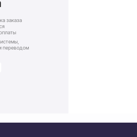
а
ка заказа
Доставк
ся
почт
оплаты
П
системы,
ср
м переводом
сро