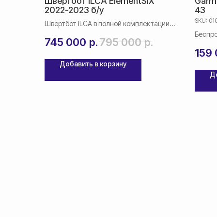
Швертбот ILCA ElementSIX
Garmi
2022-2023 б/у
43
SKU:
01
Швертбот ILCA в полной комплектации
б/у в наличии
Беспро
745 000
р.
795 000
р.
элект
159
Добавить в корзину
Д