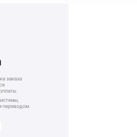
а
ка заказа
Доставк
ся
почт
оплаты
П
системы,
ср
м переводом
сро