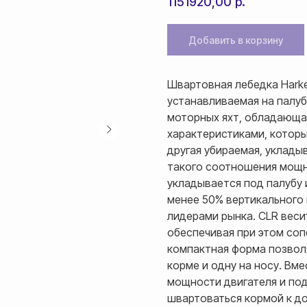
1151920,00
р.
Добавить в корзину
Швартовная лебедка Hark
устанавливаемая на палуб
моторных яхт, обладающа
характеристиками, которы
другая убираемая, уклады
такого соотношения мощно
укладывается под палубу 
менее 50% вертикального
лидерами рынка. CLR весит
обеспечивая при этом со
компактная форма позволя
корме и одну на носу. Вме
мощности двигателя и по
швартоваться кормой к д