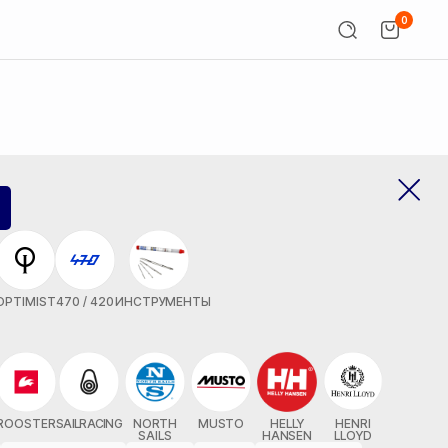
0
OPTIMIST
470 / 420
ИНСТРУМЕНТЫ
ROOSTER
SAILRACING
NORTH
MUSTO
HELLY
HENRI
SAILS
HANSEN
LLOYD