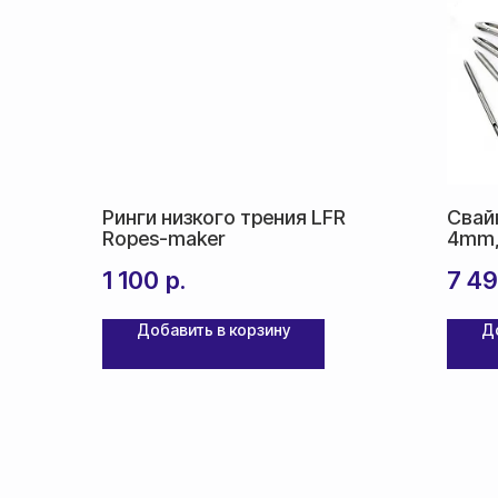
Ринги низкого трения LFR
Свай
Ropes-maker
4mm,
1 100
р.
7 4
Добавить в корзину
Д