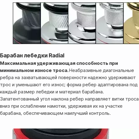
Барабан лебедки Radial
Максимальная удерживающая способность при
минимальном износе троса.
Неабразивные диагональные
ребра на захватывающей поверхности надежно удерживают
трос и уменьшают его износ; форма ребер адаптирована под
каждый размер лебедки и материал барабана.
Оплата
Запатентованный угол наклона ребер направляет витки троса
Оформление и отправка заказа
вниз при ослаблении намотки, удерживая их на участке
осуществляется
барабана, обеспечивающем наилучший контроль.
после полной предоплаты
Банковской картой системы,