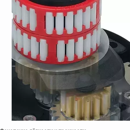
либо другим безналичным
переводом
Доставка
Доставка товара осуществляется
почтовым сервисом СДЭК:
По России — 300₽,
срок доставки 2-3 дня
По СНГ — 1000₽,