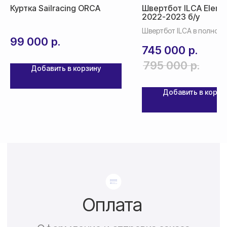
Куртка Sailracing ORCA
Швертбот ILCA Eleme
2022-2023 б/у
По России — 300₽,
срок доставки 2-3 дня
Швертбот ILCA в полной
99 000
р.
комплектации б/у в нали
745 000
р.
По СНГ — 1000₽,
срок доставки от 5 дней
795 000
р.
Добавить в корзину
Добавить в корзи