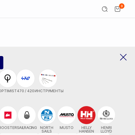
0
OPTIMIST
470 / 420
ИНСТРУМЕНТЫ
ROOSTER
SAILRACING
NORTH
MUSTO
HELLY
HENRI
SAILS
HANSEN
LLOYD