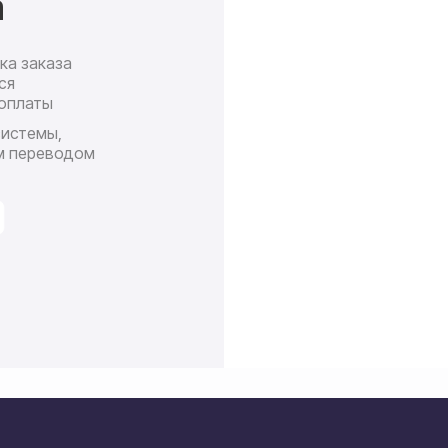
а
ка заказа
Доставк
ся
почт
оплаты
П
системы,
ср
м переводом
сро