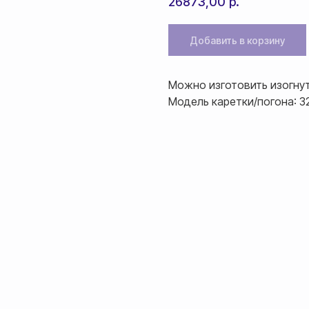
26873,00
р.
Добавить в корзину
Можно изготовить изогну
Модель каретки/погона: 