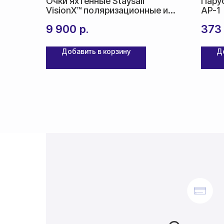
Очки яхтенные Staysail
Парус
VisionX™ поляризационные и
AP-1
фотохромные
9 900
р.
373
Добавить в корзину
Д