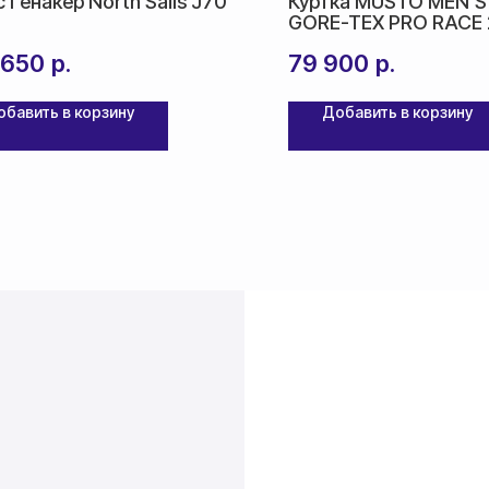
 Генакер North Sails J70
Куртка MUSTO MEN'S
GORE-TEX PRO RACE 
 650
р.
79 900
р.
обавить в корзину
Добавить в корзину