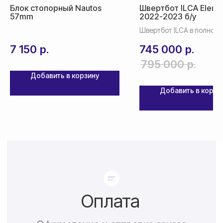
Блок стопорный Nautos
Швертбот ILCA Eleme
57mm
2022-2023 б/у
По России — 300₽,
срок доставки 2-3 дня
Швертбот ILCA в полной
комплектации б/у в нали
7 150
р.
745 000
р.
По СНГ — 1000₽,
срок доставки от 5 дней
795 000
р.
Добавить в корзину
Добавить в корзи