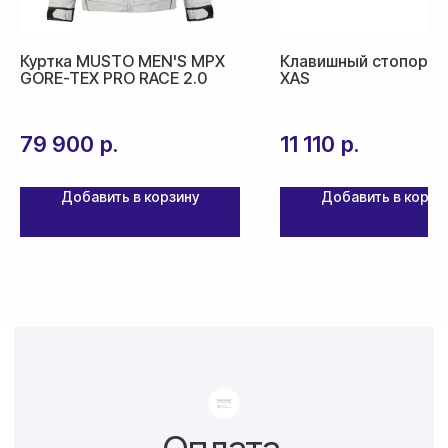
Доставка товара осуществляется
почтовым сервисом СДЭК:
Куртка MUSTO MEN'S MPX
Клавишный стопор Sp
По России — 300₽,
GORE-TEX PRO RACE 2.0
XAS
срок доставки 2-3 дня
По СНГ — 1000₽,
79 900
р.
11 110
р.
срок доставки от 5 дней
Добавить в корзину
Добавить в корзи