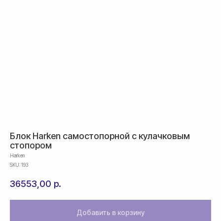
Блок Harken самостопорной с кулачковым
стопором
Harken
SKU:
193
36553,00
р.
Добавить в корзину