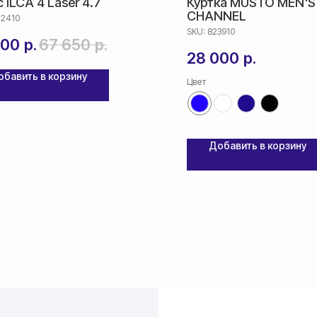
 ILCA 4 Laser 4.7
Куртка MUSTO MEN'S
CHANNEL
C2410
SKU:
823910
000
р.
67 650
р.
28 000
р.
обавить в корзину
Цвет
Добавить в корзину