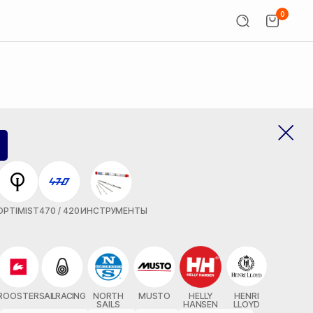
0
OPTIMIST
470 / 420
ИНСТРУМЕНТЫ
ROOSTER
SAILRACING
NORTH
MUSTO
HELLY
HENRI
SAILS
HANSEN
LLOYD