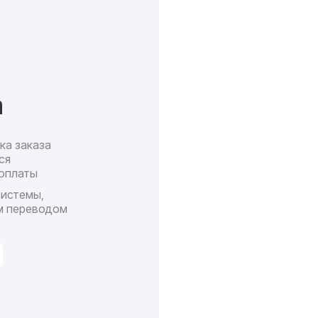
а
ка заказа
Доставк
ся
почт
оплаты
П
системы,
ср
м переводом
сро