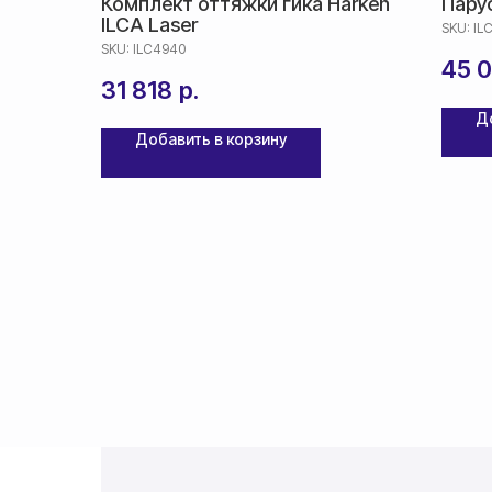
Комплект оттяжки гика Harken
Парус
ILCA Laser
SKU:
IL
SKU:
ILC4940
45 
31 818
р.
Д
Добавить в корзину