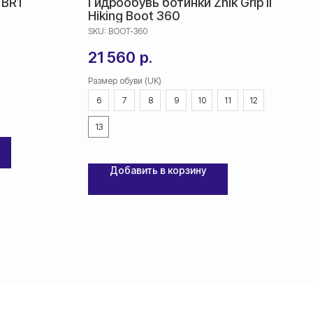
 BR1
Гидрообувь ботинки Zhik Grip II
Hiking Boot 360
SKU:
BOOT-360
21 560
р.
Размер обуви (UK)
6
7
8
9
10
11
12
13
Добавить в корзину