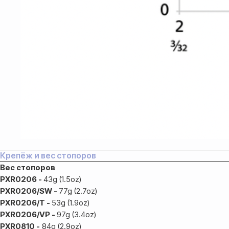
Доставка
Доставка товара осуществляется
почтовым сервисом СДЭК:
Крепёж и вес стопоров
По России — 300₽,
Вес стопоров
срок доставки 2-3 дня
PXR0206 -
43g (1.5oz)
По СНГ — 1000₽,
PXR0206/SW -
77g (2.7oz)
срок доставки от 5 дней
PXR0206/T -
53g (1.9oz)
PXR0206/VP -
97g (3.4oz)
PXR0810 -
84g (2.9oz)