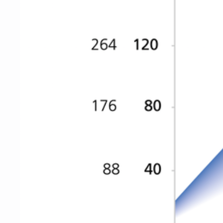
Оплата
Оформление и отправка заказа
осуществляется
после полной предоплаты
Банковской картой системы,
либо другим безналичным
переводом