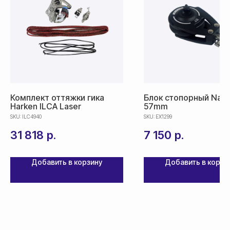
Комплект оттяжки гика
Блок стопорный Naut
Harken ILCA Laser
57mm
SKU:
ILC4940
SKU:
EX1299
31 818
р.
7 150
р.
Добавить в корзину
Добавить в корзи