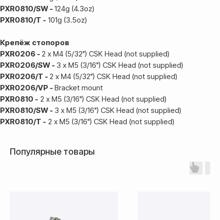
PXR0810/SW -
124g (4.3oz)
PXR0810/T -
101g (3.5oz)
Крепёж стопоров
PXR0206 -
2 x M4 (5/32") CSK Head (not supplied)
PXR0206/SW -
3 x M5 (3/16") CSK Head (not supplied)
PXR0206/T -
2 x M4 (5/32") CSK Head (not supplied)
PXR0206/VP -
Bracket mount
PXR0810 -
2 x M5 (3/16") CSK Head (not supplied)
PXR0810/SW -
3 x M5 (3/16") CSK Head (not supplied)
PXR0810/T -
2 x M5 (3/16") CSK Head (not supplied)
Популярные товары