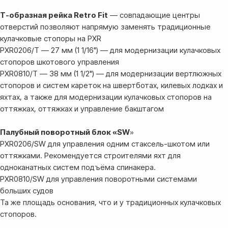
Т-образная рейка Retro Fit
— совпадающие центры
отверстий позволяют напрямую заменять традиционные
кулачковые стопоры на PXR
PXR0206/T — 27 мм (1 1/16") — для модернизации кулачковых
стопоров шкотового управления
PXR0810/T — 38 мм (1 1/2") — для модернизации вертлюжных
стопоров и систем кареток на швертботах, килевых лодках и
яхтах, а также для модернизации кулачковых стопоров на
оттяжках, оттяжках и управление бакштагом
Палубный поворотный блок «SW
»
PXR0206/SW для управления одним стаксель-шкотом или
оттяжками. Рекомендуется строителями яхт для
одноканатных систем подъёма спинакера.
PXR0810/SW для управления поворотными системами
больших судов
Та же площадь основания, что и у традиционных кулачковых
стопоров.