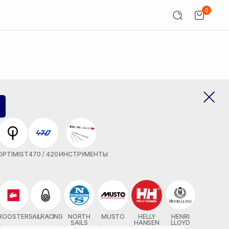
0
OPTIMIST
470 / 420
ИНСТРУМЕНТЫ
ROOSTER
SAILRACING
NORTH
MUSTO
HELLY
HENRI
SAILS
HANSEN
LLOYD