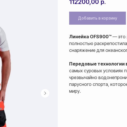
112200,00
р.
Добавить в корзину
Линейка OFS900™
— это 
полностью раскрепостилас
снаряжение для океанског
Передовые технологии 
самых суровых условиях п
чрезвычайно водонепрони
парусного спорта, которо
миру.