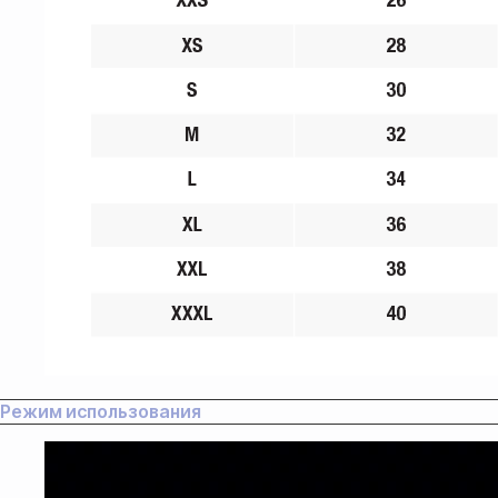
Оплата
Оформление и отправка заказа
осуществляется
после полной предоплаты
Банковской картой системы,
либо другим безналичным
переводом
Режим использования
Доставка