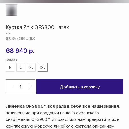
Куртка Zhik OFS800 Latex
Zhik
SKU:
SMK-0865-U-BLK
68 640
р.
Размеры
M
L
XL
XXL
Добавить в корзину
Линейка OFS800™ вобрала в себя все наши знания
,
полученные при создании нашего океанского
снаряжения OFS900™, и позволила нам превратить их в
комплексную морскую линейку с кратким описанием