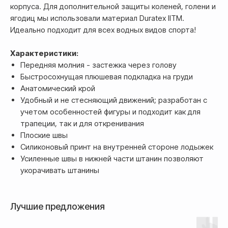
корпуса. Для дополнительной защиты коленей, голени и
ягодиц мы использовали материал Duratex IITM.
Идеально подходит для всех водных видов спорта!
Оплата
Характеристики:
Оформление и отправка заказа
Передняя молния - застежка через голову
осуществляется
после полной предоплаты
Быстросохнущая плюшевая подкладка на груди
Анатомический крой
Удобный и не стесняющий движений; разработан с
Банковской картой системы,
учетом особенностей фигуры и подходит как для
либо другим безналичным
трапеции, так и для откренивания
переводом
Плоские швы
Силиконовый принт на внутренней стороне лодыжек
Усиленные швы в нижней части штанин позволяют
укорачивать штанины
Лучшие предложения