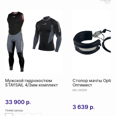
Доставка
Доставка товара осуществляется
почтовым сервисом СДЭК:
По России — 300₽,
срок доставки 2-3 дня
По СНГ — 1000₽,
срок доставки от 5 дней
Мужской гидрокостюм
Стопор мачты Optipa
STAYSAIL 4/3мм комплект
Оптимист
SKU:
EX1203
33 900
р.
3 639
р.
Размер одежды