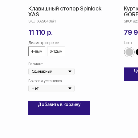
Клавишный стопор Spinlock
Курт
XAS
GORE
SKU:
XAS0408/1
SKU:
82
11 110
р.
79 
Диаметр веревки
Цвет
4-8мм
6-12мм
Вариант
Д
Боковая установка
Добавить в корзину