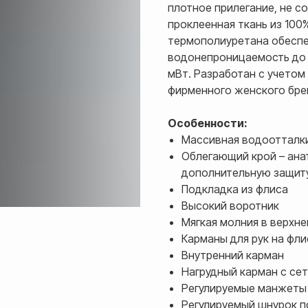
плотное прилегание, не с
проклеенная ткань из 100
термополиуретана обеспеч
водонепроницаемость до 
мВт. Разработан с учетом
фирменного женского брен
Особенности:
Массивная водоотталк
Облегающий крой – ана
дополнительную защит
Подкладка из флиса
Высокий воротник
Мягкая молния в верхне
Карманы для рук на фл
Внутренний карман
Нагрудный карман с се
Регулируемые манжеты 
Регулируемый шнурок по