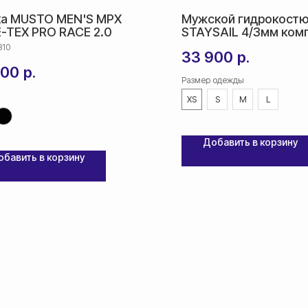
ка MUSTO MEN'S MPX
Мужской гидрокост
-TEX PRO RACE 2.0
STAYSAIL 4/3мм ком
310
33 900
р.
900
р.
Размер одежды
XS
S
M
L
Добавить в корзину
обавить в корзину