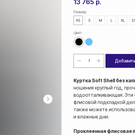
13 765
р.
Размер
XS
S
M
L
XL
2
Цвет
Добавить
Куртка Soft Shell без к
ношения круглый год, про
водоотталкивающая. Эти 
флисовой подкладкой дел
также можете использоват
и влажные дни.
Проклеенная флисовая 