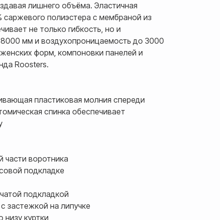
оздавая лишнего объёма. Эластичная
% саржевого полиэстера с мембраной из
ивает не только гибкость, но и
8000 мм и воздухопроницаемость до 3000
 женских форм, компоновки панелей и
да Roosters.
ивающая пластиковая молния спереди
томическая спинка обеспечивает
у
й части воротника
исовой подкладке
тчатой подкладкой
с застежкой на липучке
 низу куртки