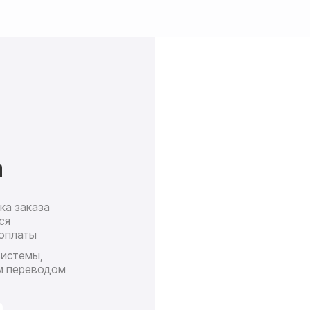
а
ка заказа
Доставк
ся
почт
оплаты
П
системы,
ср
м переводом
сро