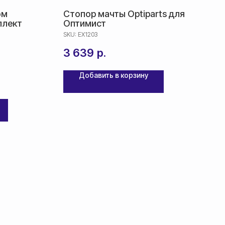
юм
Стопор мачты Optiparts для
плект
Оптимист
SKU:
EX1203
3 639
р.
Добавить в корзину