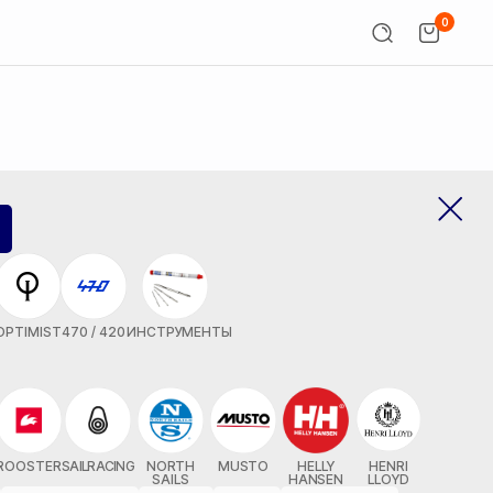
0
OPTIMIST
470 / 420
ИНСТРУМЕНТЫ
ROOSTER
SAILRACING
NORTH
MUSTO
HELLY
HENRI
SAILS
HANSEN
LLOYD