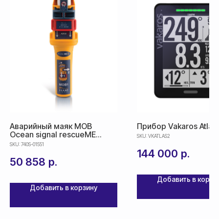
срок доставки от 5 дней
Аварийный маяк MOB
Прибор Vakaros Atlas
Ocean signal rescueME
SKU:
VKATLAS2
MOB1
SKU:
740S-01551
144 000
р.
50 858
р.
Добавить в корзи
Добавить в корзину