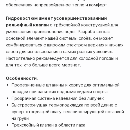
обеспечивая непревзойдённое тепло и комфорт.
Гидрокостюм имеет усовершенствованный
рельефный клапан
с трёхслойной конструкцией для
уменьшения проникновения воды. Разработан как
основной элемент нашей системы слоёв, он может
комбинироваться с широким спектром верхних и нижних
слоёв для использования в самых разных условиях.
Настоятельно рекомендуется для холодной погоды и
для тех, кто больше всего мерзнет.
Особенности:
Прорезиненные штанины и корпус для оптимальной
Оплата
посадки при занятиях водными видами спорта
Прозрачная система надевания без липучек
Оформление и отправка заказа
осуществляется
Быстросохнущая термоподкладка по всей длине с
после полной предоплаты
супер-отводящей влагу теплоизолирующей вставкой
на груди
Трехслойный клапан в области паха
Банковской картой системы,