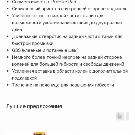
Совместимость с ProHike Pad
либо другим безналичным
переводом
Силиконовый принт на внутренней стороне лодыжек
Усиленные швы в нижней части штанин для
возможности укорачивания штанин до двух разных
длин
Дренажные отверстия на задней части штанин для
быстрой промывки
GBS (клееные и потайные швы)
Немного более тонкий неопрен на задней стороне
коленей для большей гибкости и свободы движений
Усиленная вставка в области колен с дополнительной
подкладкой
Доставка
Тиснение на пояснице для повышения гибкости
Доставка товара осуществляется
почтовым сервисом СДЭК:
Лучшие предложения
По России — 300₽,
срок доставки 2-3 дня
По СНГ — 1000₽,