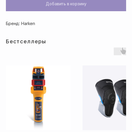
после полной предоплаты
Добавить в корзину
Банковской картой системы,
Бренд: Harken
либо другим безналичным
переводом
Бестселлеры
Доставка
Доставка товара осуществляется
почтовым сервисом СДЭК:
По России — 300₽,