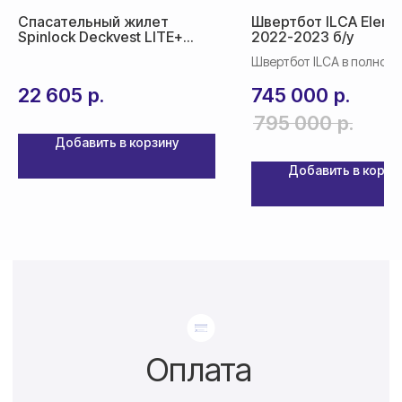
Спасательный жилет
Швертбот ILCA Eleme
Spinlock Deckvest LITE+
2022-2023 б/у
170N
Швертбот ILCA в полной
комплектации б/у в нали
22 605
р.
745 000
р.
795 000
р.
Добавить в корзину
Добавить в корзи