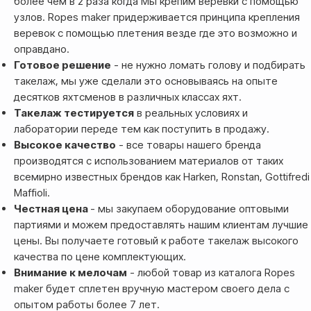
более чем в 2 раза когда Мы крепим веревки с помощью
узлов. Ropes maker придерживается принципа крепления
веревок с помощью плетения везде где это возможно и
оправдано.
Готовое решение
- не нужно ломать голову и подбирать
такелаж, мы уже сделали это основываясь на опыте
десятков яхтсменов в различных классах яхт.
Такелаж тестируется
в реальных условиях и
лаборатории переде тем как поступить в продажу.
Высокое качество
- все товары нашего бренда
производятся с использованием материалов от таких
всемирно известных брендов как Harken, Ronstan, Gottifredi
Maffioli.
Честная цена
- мы закупаем оборудование оптовыми
партиями и можем предоставлять нашим клиентам лучшие
цены. Вы получаете готовый к работе такелаж высокого
Оплата
качества по цене комплектующих.
Оформление и отправка заказа
Внимание к мелочам
- любой товар из каталога Ropes
осуществляется
maker будет сплетен вручную мастером своего дела с
после полной предоплаты
опытом работы более 7 лет.