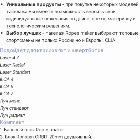
Уникальные продукты
- при покупке некоторых моделей
такелажа Вы имеете возможность вносить свои
Банковской картой системы,
индивидуальные пожелания по длине, цвету, материалу и
либо другим безналичным
переводом
технологическим решениям.
Выбор лучших
- такелаж Ropes maker выбирают топовые
спортсмены не только России но и Европы, США.
Подойдет для классов яхт и швертботов
Laser 4.7
Laser Radial
Laser Standart
ILCA 4
ILCA 6
ILCA 7
Доставка
Луч мини
Луч стандарт
Доставка товара осуществляется
Луч радиал
почтовым сервисом СДЭК:
Комплект
1. Базовый блок Ropes maker.
По России — 300₽,
2. Блок Ronstan ORBIT 20mm двушкивный.
срок доставки 2-3 дня