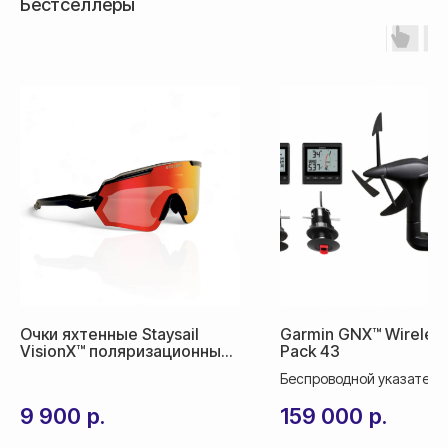
Бестселлеры
срок доставки 2-3 дня
По СНГ — 1000₽,
срок доставки от 5 дней
Очки яхтенные Staysail
Garmin GNX™ Wireless
VisionX™ поляризационные
Pack 43
и фотохромные
Беспроводной указатель 
электронным дисплеем 
9 900
р.
159 000
р.
датчиками