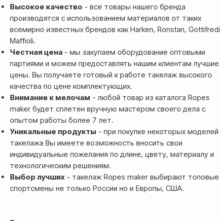
Высокое качество
- все товары нашего бренда
производятся с использованием материалов от таких
Банковской картой системы,
всемирно известных брендов как Harken, Ronstan, Gottifredi
либо другим безналичным
Maffioli.
переводом
Честная цена
- мы закупаем оборудование оптовыми
партиями и можем предоставлять нашим клиентам лучшие
цены. Вы получаете готовый к работе такелаж высокого
качества по цене комплектующих.
Внимание к мелочам
- любой товар из каталога Ropes
maker будет сплетен вручную мастером своего дела с
опытом работы более 7 лет.
Уникальные продукты
- при покупке некоторых моделей
такелажа Вы имеете возможность вносить свои
индивидуальные пожелания по длине, цвету, материалу и
Доставка
технологическим решениям.
Выбор лучших
- такелаж Ropes maker выбирают топовые
Доставка товара осуществляется
спортсмены не только России но и Европы, США.
почтовым сервисом СДЭК:
По России — 300₽,