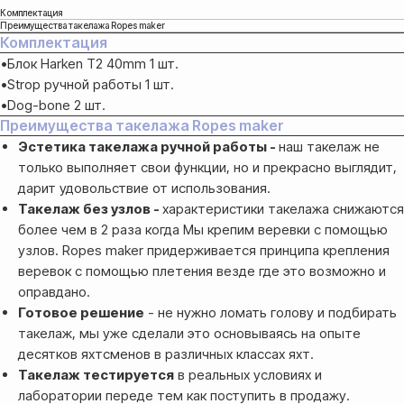
Комплектация
Преимущества такелажа Ropes maker
Комплектация
•Блок Harken T2 40mm 1 шт.
•Strop ручной работы 1 шт.
•Dog-bone 2 шт.
Преимущества такелажа Ropes maker
Эстетика такелажа ручной работы -
наш такелаж не
только выполняет свои функции, но и прекрасно выглядит,
дарит удовольствие от использования.
Такелаж без узлов -
характеристики такелажа снижаются
более чем в 2 раза когда Мы крепим веревки с помощью
узлов. Ropes maker придерживается принципа крепления
веревок с помощью плетения везде где это возможно и
оправдано.
Готовое решение
- не нужно ломать голову и подбирать
Оплата
такелаж, мы уже сделали это основываясь на опыте
десятков яхтсменов в различных классах яхт.
Оформление и отправка заказа
Такелаж тестируется
в реальных условиях и
осуществляется
лаборатории переде тем как поступить в продажу.
после полной предоплаты