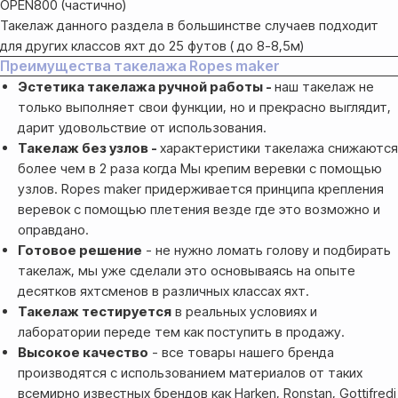
OPEN800 (частично)
Такелаж данного раздела в большинстве случаев подходит
для других классов яхт до 25 футов ( до 8-8,5м)
Преимущества такелажа Ropes maker
Эстетика такелажа ручной работы -
наш такелаж не
только выполняет свои функции, но и прекрасно выглядит,
дарит удовольствие от использования.
Такелаж без узлов -
характеристики такелажа снижаются
более чем в 2 раза когда Мы крепим веревки с помощью
узлов. Ropes maker придерживается принципа крепления
веревок с помощью плетения везде где это возможно и
оправдано.
Готовое решение
- не нужно ломать голову и подбирать
такелаж, мы уже сделали это основываясь на опыте
Оплата
десятков яхтсменов в различных классах яхт.
Такелаж тестируется
в реальных условиях и
Оформление и отправка заказа
осуществляется
лаборатории переде тем как поступить в продажу.
после полной предоплаты
Высокое качество
- все товары нашего бренда
производятся с использованием материалов от таких
всемирно известных брендов как Harken, Ronstan, Gottifredi