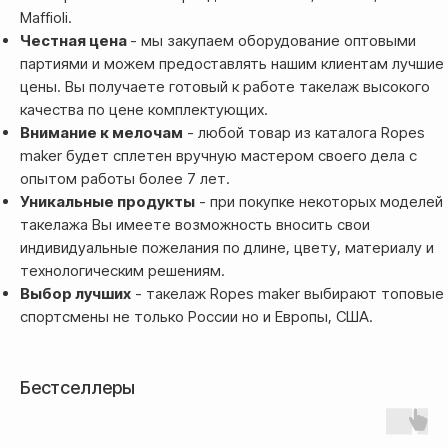
Банковской картой системы,
Maffioli.
либо другим безналичным
Честная цена
- мы закупаем оборудование оптовыми
переводом
партиями и можем предоставлять нашим клиентам лучшие
цены. Вы получаете готовый к работе такелаж высокого
качества по цене комплектующих.
Внимание к мелочам
- любой товар из каталога Ropes
maker будет сплетен вручную мастером своего дела с
опытом работы более 7 лет.
Уникальные продукты
- при покупке некоторых моделей
такелажа Вы имеете возможность вносить свои
индивидуальные пожелания по длине, цвету, материалу и
технологическим решениям.
Доставка
Выбор лучших
- такелаж Ropes maker выбирают топовые
спортсмены не только России но и Европы, США.
Доставка товара осуществляется
почтовым сервисом СДЭК:
Бестселлеры
По России — 300₽,
срок доставки 2-3 дня
По СНГ — 1000₽,