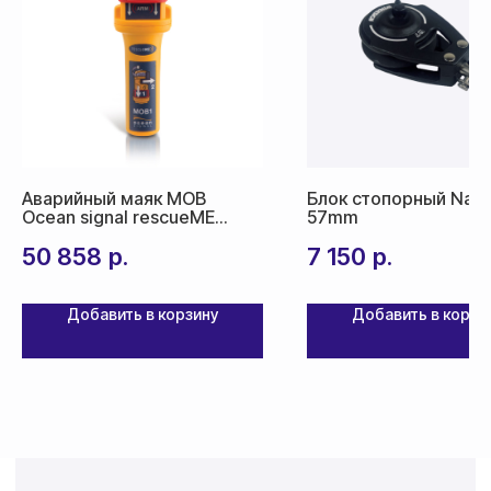
По России — 300₽,
срок доставки 2-3 дня
По СНГ — 1000₽,
срок доставки от 5 дней
Аварийный маяк MOB
Блок стопорный Naut
Ocean signal rescueME
57mm
MOB1
50 858
р.
7 150
р.
Добавить в корзину
Добавить в корзи