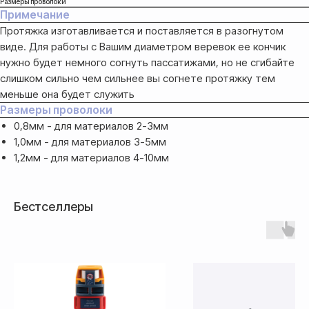
Размеры проволоки
после полной предоплаты
Примечание
Протяжка изготавливается и поставляется в разогнутом
виде. Для работы с Вашим диаметром веревок ее кончик
Банковской картой системы,
либо другим безналичным
нужно будет немного согнуть пассатижами, но не сгибайте
переводом
слишком сильно чем сильнее вы согнете протяжку тем
меньше она будет служить
Размеры проволоки
0,8мм - для материалов 2-3мм
1,0мм - для материалов 3-5мм
1,2мм - для материалов 4-10мм
Бестселлеры
Доставка
Доставка товара осуществляется
почтовым сервисом СДЭК: