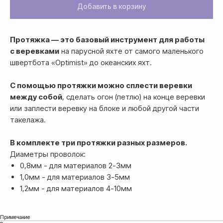
Добавить в корзину
Протяжка — это базовый инструмент для работы
с веревками
на парусной яхте от самого маленького
швертбота «Optimist» до океанских яхт.
С помощью протяжки можно сплести веревки
между собой
, сделать огон (петлю) на конце веревки
или заплести веревку на блоке и любой другой части
такелажа.
В комплекте три протяжки разных размеров.
Диаметры проволок:
0,8мм - для материалов 2-3мм
1,0мм - для материалов 3-5мм
1,2мм - для материалов 4-10мм
Оплата
Оформление и отправка заказа
осуществляется
Примечание