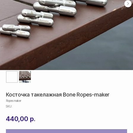
Косточка такелажная Bone Ropes-maker
Ropes maker
SKU:
440,00
р.