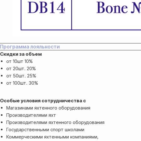
либо другим безналичным
переводом
Программа лояльности
Скидки за объем
от 10шт 10%
от 20шт. 20%
от 50шт. 25%
Доставка
от 100шт. 30%
Доставка товара осуществляется
Особые условия сотрудничества с
почтовым сервисом СДЭК:
Магазинами яхтенного оборудования
Производителями яхт
По России — 300₽,
Производителями яхтенного оборудования
срок доставки 2-3 дня
Государственными спорт школами
По СНГ — 1000₽,
Коммерческими яхтенными компаниями,