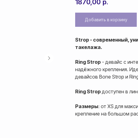
1870,00
р.
Добавить в корзину
Strop - современный, у
такелажа.
Ring Strop
- девайс с инт
надёжного крепления. Ид
девайсов Bone Strop и Ring
Ring Strop
доступен в ли
Размеры
: от XS для макс
крепление на большом расс