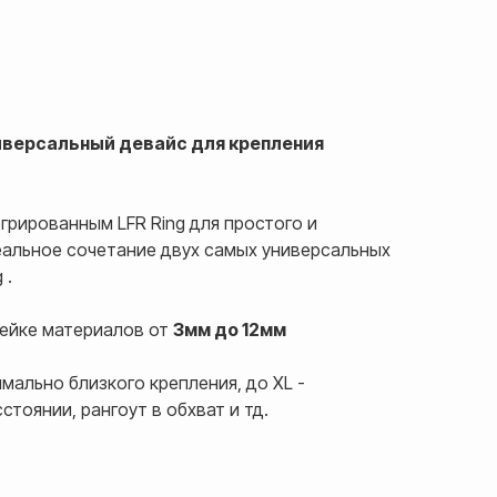
ниверсальный девайс для крепления
егрированным LFR Ring для простого и
еальное сочетание двух самых универсальных
 .
нейке материалов от
3мм до 12мм
имально близкого крепления, до XL -
тоянии, рангоут в обхват и тд.