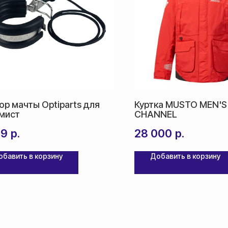
ор мачты Optiparts для
Куртка MUSTO MEN'S
мист
CHANNEL
39
р.
28 000
р.
обавить в корзину
Добавить в корзину