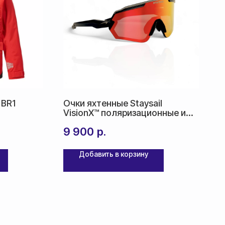
 BR1
Очки яхтенные Staysail
VisionX™ поляризационные и
фотохромные
9 900
р.
Добавить в корзину