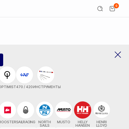
0
OPTIMIST
470 / 420
ИНСТРУМЕНТЫ
ROOSTER
SAILRACING
NORTH
MUSTO
HELLY
HENRI
SAILS
HANSEN
LLOYD